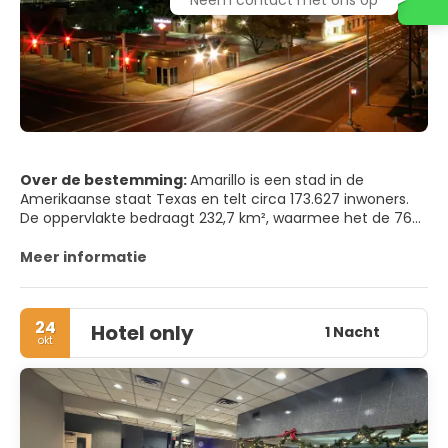
Over de bestemming:
Amarillo is een stad in de
Amerikaanse staat Texas en telt circa 173.627 inwoners.
De oppervlakte bedraagt 232,7 km², waarmee het de 76e
stad is. De stad was ooit bekend om zijn productieve
helium velden. Nu is het een van de grootste
Meer informatie
vleesverwerkende regio van de Verenigde Staten.
24
Hotel only
1 Nacht
okt