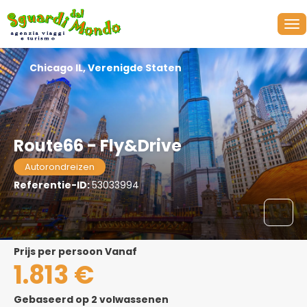
Chicago IL, Verenigde Staten
Route66 - Fly&Drive
Autorondreizen
Referentie-ID:
53033994
prijs per persoon Vanaf
1.813 €
Gebaseerd op 2 volwassenen