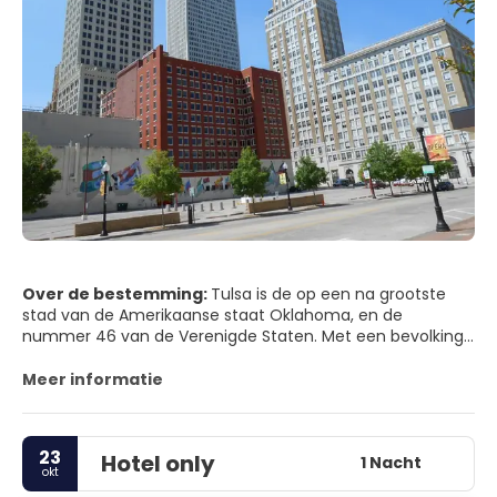
Over de bestemming:
Tulsa is de op een na grootste
stad van de Amerikaanse staat Oklahoma, en de
nummer 46 van de Verenigde Staten. Met een bevolking
van 391.906 inwoners,
Wat vandaag bekend staat als Tulsa was onderdeel van
Meer informatie
Indiaans territorium dat werd gecreëerd als onderdeel van
de verplaatsing van de Vijf Beschaafde Stammen,
Choctaw, Cherokee, Creek (muskogui), Chickasaw en
23
Hotel only
Seminole. Deze stammen verhuisden naar de regio na de
1 Nacht
okt
goedkeuring van de "Indian Removal Act" van 1830 toen