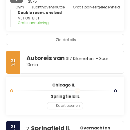
aan Lake Michigan gelegen, heeft een levendige sfeer
2575
met entertainment, winkels en restaurants. Geen
Gym
Luchthavenshuttle
Gratis parkeergelegenheid
Chicago-tour is compleet zonder het nachtleven te
Double room. one bed
noemen, dus sluit je dag af in een jazzclub en laat je
MET ONTBIJT
Gratis annulering
meevoeren door de heerlijke klanken van de muziek.
Zie details
Autoreis van
317 Kilometers - 3uur
21
10min
okt
Chicago IL
Springfield IL
Kaart openen
21
Springfield IL
Overnachten
2.