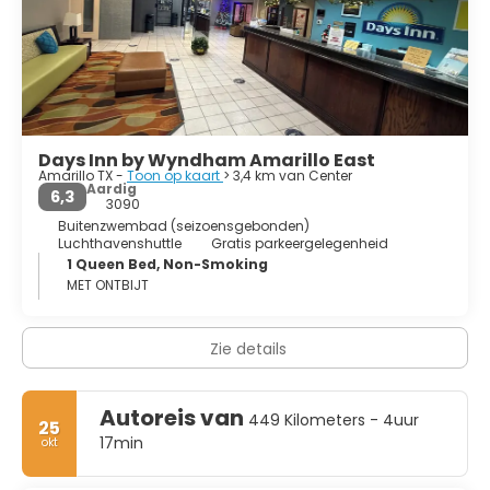
Days Inn by Wyndham Amarillo East
Amarillo TX -
Toon op kaart
> 3,4 km van Center
Aardig
6,3
3090
Buitenzwembad (seizoensgebonden)
Luchthavenshuttle
Gratis parkeergelegenheid
1 Queen Bed, Non-Smoking
MET ONTBIJT
Zie details
Autoreis van
449 Kilometers - 4uur
25
17min
okt