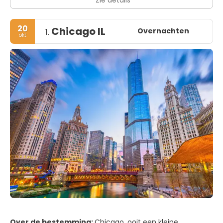
20
Chicago IL
Overnachten
1.
okt
Over de bestemming:
Chicago, ooit een kleine