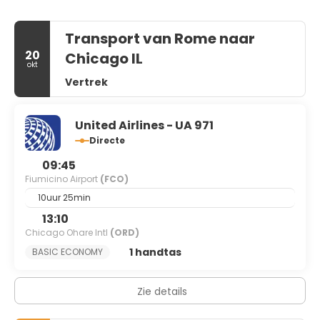
Transport van Rome naar
20
Chicago IL
okt
Vertrek
United Airlines - UA 971
Directe
09:45
Fiumicino Airport
(FCO)
10uur 25min
13:10
Chicago Ohare Intl
(ORD)
1 handtas
BASIC ECONOMY
Zie details