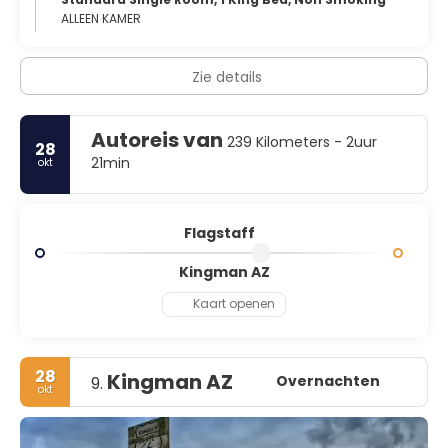
ALLEEN KAMER
Zie details
Autoreis van
239 Kilometers - 2uur
28
21min
okt
Flagstaff
Kingman AZ
Kaart openen
28
Kingman AZ
Overnachten
9.
okt