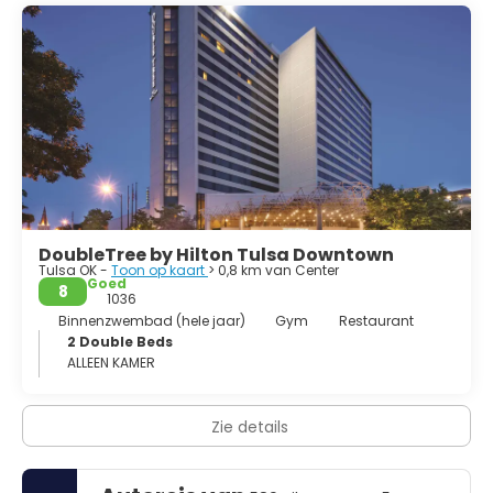
ze gedwongen werden hun landen ten oosten van de
Mississippi-rivier op te geven door de federale overheid, in
ruil voor land in Indiaans Territorium.
DoubleTree by Hilton Tulsa Downtown
Tulsa OK -
Toon op kaart
> 0,8 km van Center
Goed
8
1036
Binnenzwembad (hele jaar)
Gym
Restaurant
2 Double Beds
ALLEEN KAMER
Zie details