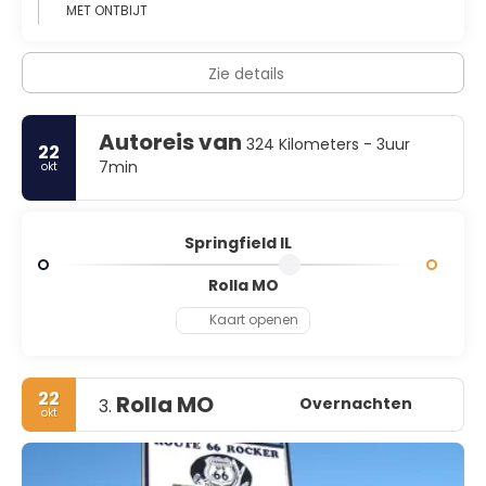
MET ONTBIJT
Zie details
Autoreis van
324 Kilometers - 3uur
22
7min
okt
Springfield IL
Rolla MO
Kaart openen
22
Rolla MO
Overnachten
3.
okt