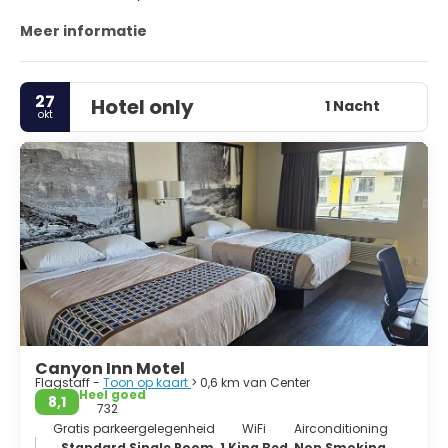
Meer informatie
27
Hotel only
1 Nacht
okt
Canyon Inn Motel
Flagstaff -
Toon op kaart
> 0,6 km van Center
Heel goed
8,1
732
Gratis parkeergelegenheid
WiFi
Airconditioning
Standard Single Room, 1 King Bed, Non Smoking