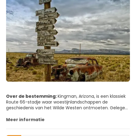
Over de bestemming:
Kingman, Arizona, is een klassiek
Route 66-stadje waar woestijnlandschappen de
geschiedenis van het Wilde Westen ontmoeten. Gelegen
aan de historische "Mother Road", biedt Kingman een
nostalgisch stukje Amerika met vintage neonreclames,
Meer informatie
oude diners en muurschilderingen die de gouden eeuw
van roadtrips vieren. Het is een plek waar je tot rust kunt