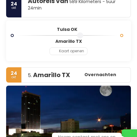
Autoreis van
589 Kilometers - 5uur
24
24min
okt
Tulsa OK
Amarillo TX
Kaart openen
24
Amarillo TX
Overnachten
5.
okt