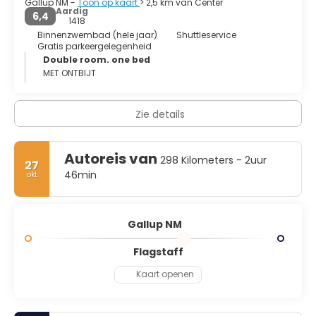
Gallup NM -
Toon op kaart
> 2,5 km van Center
Aardig
6,4
1418
Binnenzwembad (hele jaar)
Shuttleservice
Gratis parkeergelegenheid
Double room. one bed
MET ONTBIJT
Zie details
Autoreis van
298 Kilometers - 2uur
27
46min
okt
Gallup NM
Flagstaff
Kaart openen