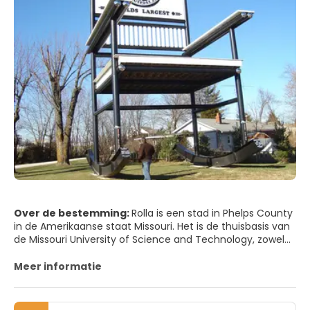
Over de bestemming:
Rolla is een stad in Phelps County
in de Amerikaanse staat Missouri. Het is de thuisbasis van
de Missouri University of Science and Technology, zowel
nationaal als internationaal bekend om zijn vele
technische afdelingen en de afdeling informatica.
Meer informatie
Het hoofdkantoor van het Mark Twain National Forest
bevindt zich in Rolla. Daarnaast maakt dit deel uit van het