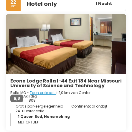
22
Hotel only
Ozark Highlands American Viticultural Area, met
1 Nacht
okt
wijngaarden die oorspronkelijk zijn opgezet door Italiaanse
immigranten in het gebied.
Econo Lodge Rolla I-44 Exit 184 Near Missouri
University of Science and Technology
Rolla MO -
Toon op kaart
> 2,0 km van Center
Aardig
6,8
809
Gratis parkeergelegenheid
Continentaal ontbijt
24-uursreceptie
1 Queen Bed, Nonsmoking
MET ONTBIJT