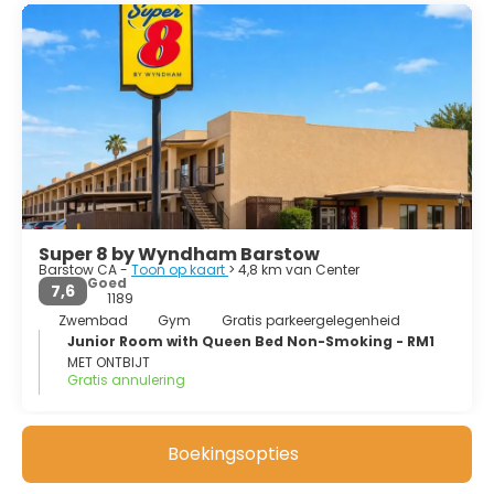
Salt Lake City gaat en de BNSF naar Chicago.
Barstow is de thuisbasis van Marine Corps Logistics Base
Barstow.
Super 8 by Wyndham Barstow
Barstow CA -
Toon op kaart
> 4,8 km van Center
Goed
7,6
1189
Zwembad
Gym
Gratis parkeergelegenheid
Junior Room with Queen Bed Non-Smoking - RM1
MET ONTBIJT
Gratis annulering
Zie details
Boekingsopties