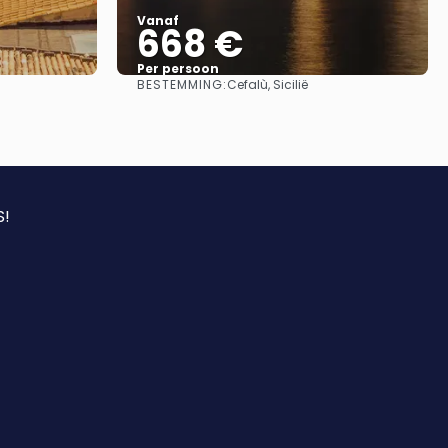
Vanaf
668 €
Per persoon
BESTEMMING:
Cefalù, Sicilië
Bekijk
S!