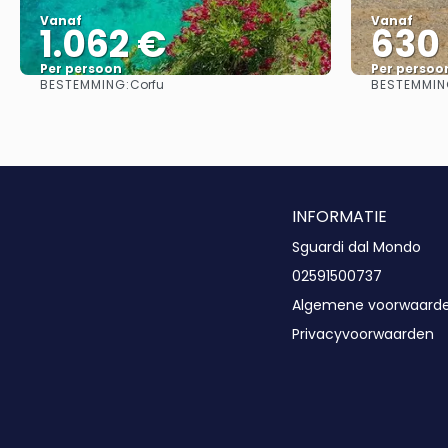
Vanaf
Vanaf
1.062 €
630
Per persoon
Per persoo
BESTEMMING:
BESTEMMIN
Corfu
Bekijk
INFORMATIE
Sguardi dal Mondo
02591500737
Algemene voorwaard
Privacyvoorwaarden