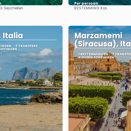
n
Per persoon
G:
BESTEMMING:
Seychellen
Kos
Bekijk
Bekijk
, Italia
Marzamemi
(Siracusa), Ita
MINGEN
2 TRANSFERS
CHTINGEN
1 BESTEMMINGEN
2 TRANSFE
4 OVERNACHTINGEN