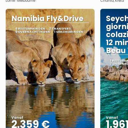
Lorne · Melbourne
Chania, Kreta
Namibia Fly&Drive
Seyche
giorni
6 BESTEMMINGEN
2 TRANSFERS
9 OVERNACHTINGEN
1 VERZEKERINGEN
colaz
12 min
Beau 
1 BESTEM
7 OVERNA
Vanaf
Vanaf
2.359 €
1.96