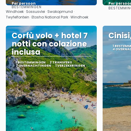
Per persoon
Per persoo
BESTEMMINGEN
BESTEMMIN
Bekijk
Windhoek · Sossusvlei · Swakopmund ·
Twyfelfontein · Etosha National Park · Windhoek
Corfù volo + hotel 7
Cinisi
notti con colazione
1 BESTEM
inclusa
4 OVERNA
1 BESTEMMINGEN
2 TRANSFERS
7 OVERNACHTINGEN
1 VERZEKERINGEN