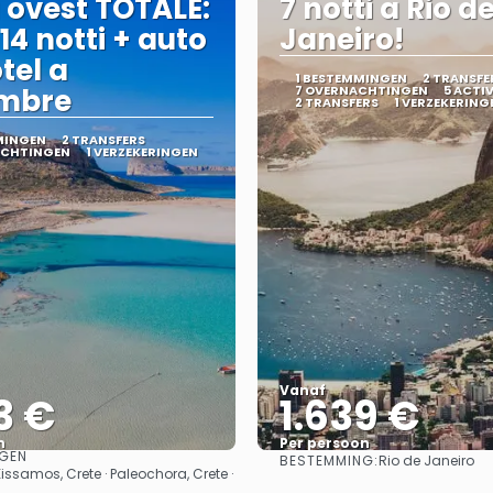
 ovest TOTALE:
7 notti a Rio d
 14 notti + auto
Janeiro!
tel a
1 BESTEMMINGEN
2 TRANSFE
embre
7 OVERNACHTINGEN
5 ACTIV
2 TRANSFERS
1 VERZEKERING
MINGEN
2 TRANSFERS
ACHTINGEN
1 VERZEKERINGEN
Vanaf
3 €
1.639 €
n
Per persoon
GEN
BESTEMMING:
Rio de Janeiro
Bekijk
Bekijk
Kissamos, Crete · Paleochora, Crete ·