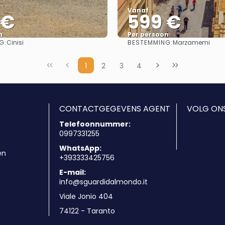
Vanaf
 €
599 €
n
Per persoon
G:
BESTEMMING:
Cinisi
Marzamemi
Bekijk
Bekijk
1
2
3
4
CONTACTGEGEVENS AGENT
VOLG ON
Telefoonnummer:
0997331255
WhatsApp:
en
+393333425756
E-mail:
info@sguardidalmondo.it
Viale Jonio 404
74122 - Taranto