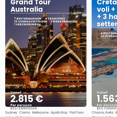
Grand Tour
Creta
Australia
voli +
+ 3 ho
7 BESTEMMINGEN
4 TRANSFERS
10 OVERNACHTINGEN
1 WERKZAAMHEID
sett
1 VERZEKERINGEN
4 BESTEM
14 OVERN
Vanaf
Vanaf
2.815 €
1.56
Per persoon
Per persoo
BESTEMMINGEN
BESTEMMIN
Bekijk
Sydney · Cairns · Melbourne · Apollo Bay · Port Fairy ·
Chania, Kreta · 