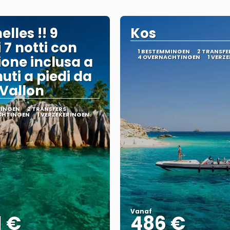
lles !! 9
Kos
 7 notti con
1 BESTEMMINGEN
2 TRANSFE
ione inclusa a
4 OVERNACHTINGEN
1 VERZ
uti a piedi da
Vallon
MINGEN
2 TRANSFERS
CHTINGEN
1 VERZEKERINGEN
Vanaf
1 €
486 €