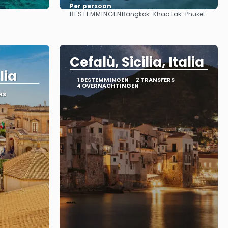
Per persoon
BESTEMMINGEN
Bangkok · Khao Lak · Phuket
Bekijk
Cefalù, Sicilia, Italia
lia
1 BESTEMMINGEN
2 TRANSFERS
4 OVERNACHTINGEN
RS