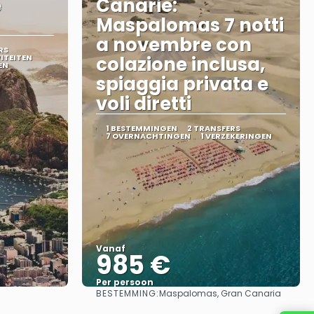
e
Canarie:
Maspalomas 7 notti
a novembre con
RS
ITEITEN
colazione inclusa,
EN
spiaggia privata e
voli diretti
1 BESTEMMINGEN
2 TRANSFERS
7 OVERNACHTINGEN
1 VERZEKERINGEN
Vanaf
985 €
Per persoon
BESTEMMING:
Maspalomas, Gran Canaria
Bekijk