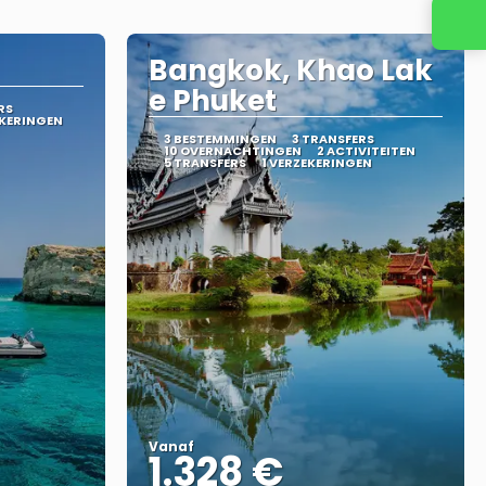
Neem contact met ons op
Bangkok, Khao Lak
e Phuket
RS
EKERINGEN
3 BESTEMMINGEN
3 TRANSFERS
10 OVERNACHTINGEN
2 ACTIVITEITEN
5 TRANSFERS
1 VERZEKERINGEN
Vanaf
1.328 €