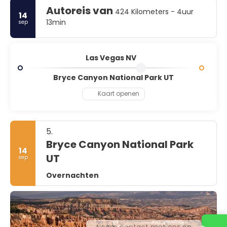
Autoreis van
424 Kilometers - 4uur
14
13min
sep
Las Vegas NV
Bryce Canyon National Park UT
Kaart openen
5.
Bryce Canyon National Park
14
UT
sep
Overnachten