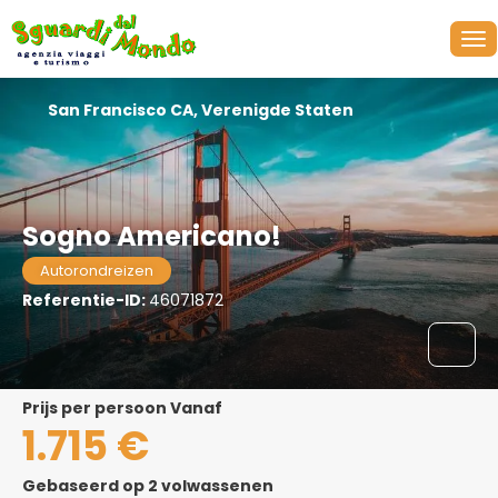
San Francisco CA, Verenigde Staten
Sogno Americano!
Autorondreizen
Referentie-ID:
46071872
prijs per persoon Vanaf
1.715 €
Gebaseerd op 2 volwassenen