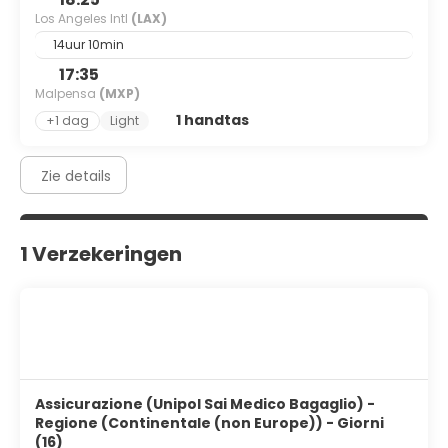
Los Angeles Intl
(LAX)
14uur 10min
17:35
Malpensa
(MXP)
1 handtas
+1 dag
Light
Zie details
1 Verzekeringen
Assicurazione (Unipol Sai Medico Bagaglio) -
Regione (Continentale (non Europe)) - Giorni
(16)