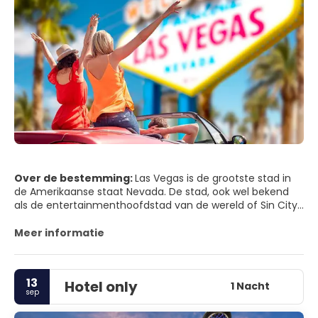
Over de bestemming:
Las Vegas is de grootste stad in
de Amerikaanse staat Nevada. De stad, ook wel bekend
als de entertainmenthoofdstad van de wereld of Sin City,
ligt in de Mojave-woestijn en wordt omringd door droge
bergen. Las Vegas is wereldwijd beroemd om zijn casino-
Meer informatie
hotels en het bijbehorende entertainmentaanbod. De
stad herbergt vele megahotelcomplexen, rijkelijk versierd
met zorg en aandacht voor detail, waardoor een
13
Hotel only
sprookjesachtige omgeving ontstaat. Alle hotels hebben
1 Nacht
sep
een unieke stijl, er zijn overal bijzondere
bezienswaardigheden en elk hotel heeft zijn eigen casino.