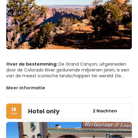
Over de bestemming:
De Grand Canyon, uitgesneden
door de Colorado River gedurende miljoenen jaren, is een
van de meest iconische landschappen ter wereld. De
kloof strekt zich 446 kilometer uit door het noorden van
Arizona en de gelaagde kliffen onthullen een
Meer informatie
caleidoscoop van rode, oranje en gouden tinten die
dramatisch veranderen met het licht. Vanaf de rand kijk
je meer dan anderhalve kilometer naar beneden, naar de
16
Hotel only
rivier, met panoramische uitzichten die vooral bij
2 Nachten
sep
zonsopgang en zonsondergang adembenemend zijn
vanaf populaire uitkijkpunten zoals Mather Point, Yavapai
Point en Desert View.