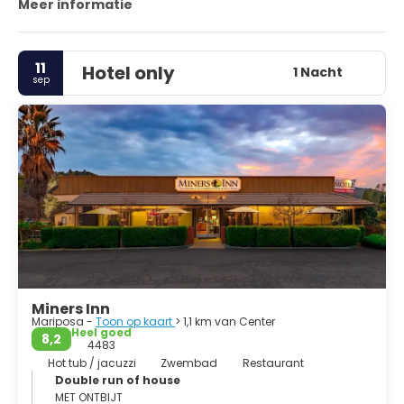
Meer informatie
11
Hotel only
1 Nacht
sep
Miners Inn
Mariposa -
Toon op kaart
> 1,1 km van Center
Heel goed
8,2
4483
Hot tub / jacuzzi
Zwembad
Restaurant
Double run of house
MET ONTBIJT