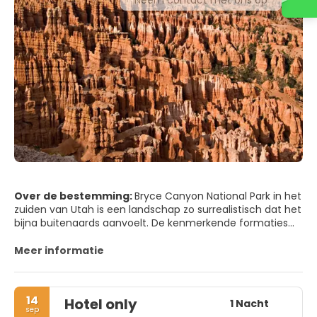
Over de bestemming:
Bryce Canyon National Park in het
zuiden van Utah is een landschap zo surrealistisch dat het
bijna buitenaards aanvoelt. De kenmerkende formaties
van het park – hoge, slanke rotspieken die hoodoos
worden genoemd – gloeien in tinten rood, oranje en roze,
Meer informatie
vooral bij zonsopgang en zonsondergang. In tegenstelling
tot een traditionele canyon die door één rivier is
uitgesneden, bestaat Bryce uit een reeks natuurlijke
14
Hotel only
amfitheaters die zijn ontstaan door erosie aan de
1 Nacht
sep
oostelijke rand van het Paunsaugunt-plateau. Deze