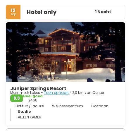
12
Hotel only
1 Nacht
sep
Juniper Springs Resort
Mammoth Lakes -
Toon op kaart
> 2,0 km van Center
Heel goed
8,8
2468
Hot tub / jacuzzi
Wellnesscentrum
Golfbaan
Studio
ALLEEN KAMER