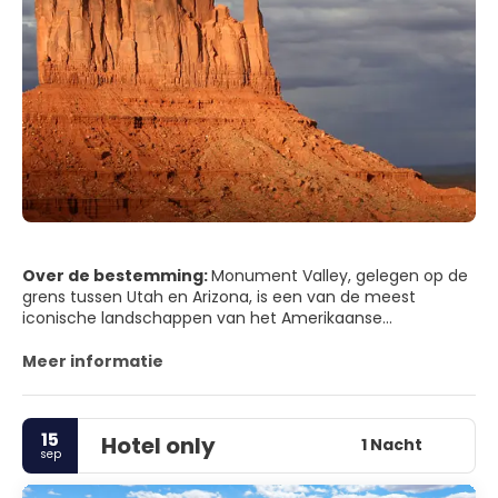
Over de bestemming:
Monument Valley, gelegen op de
grens tussen Utah en Arizona, is een van de meest
iconische landschappen van het Amerikaanse
Zuidwesten. Torenhoge zandstenen buttes rijzen
dramatisch op uit een uitgestrekte rode woestijnvlakte en
Meer informatie
vormen een filmisch decor dat in talloze westernfilms en
reclamespotjes te zien is geweest. Het landschap is vooral
spectaculair bij zonsopgang en zonsondergang, wanneer
15
Hotel only
de rotsen gloeien in tinten oranje, karmozijnrood en paars
1 Nacht
sep
onder het veranderende licht.