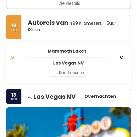
Zie details
Autoreis van
499 Kilometers - 5uur
13
18min
sep
Mammoth Lakes
Las Vegas NV
Kaart openen
13
Las Vegas NV
Overnachten
4.
sep