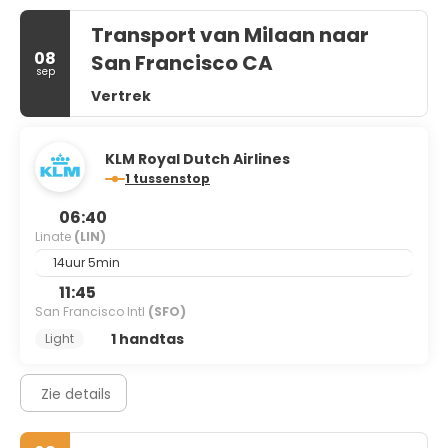
Transport van Milaan naar
08
San Francisco CA
sep
Vertrek
KLM Royal Dutch Airlines
1 tussenstop
06:40
Linate
(LIN)
14uur 5min
11:45
San Francisco Intl
(SFO)
1 handtas
Light
Zie details