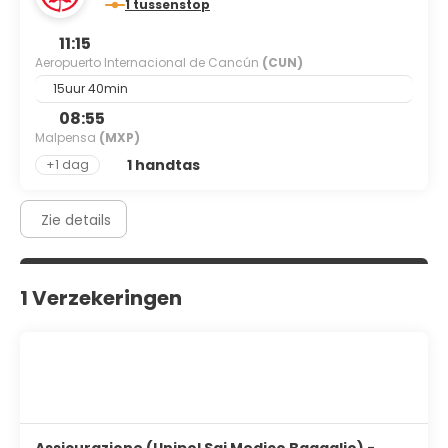
1 tussenstop
11:15
Aeropuerto Internacional de Cancún
(CUN)
15uur 40min
08:55
Malpensa
(MXP)
1 handtas
+1 dag
Zie details
1 Verzekeringen