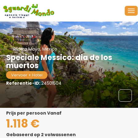
Riviera Maya, Mexico
Speciale Messico: dia de los
muertos
Vervoer + Hotel
Referentie-ID:
24501504
prijs per persoon Vanaf
1.118 €
Gebaseerd op 2 volwassenen