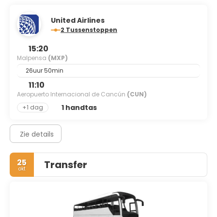
United Airlines
2 Tussenstoppen
15:20
Malpensa
(MXP)
26uur 50min
11:10
Aeropuerto Internacional de Cancún
(CUN)
1 handtas
+1 dag
Zie details
25
Transfer
okt