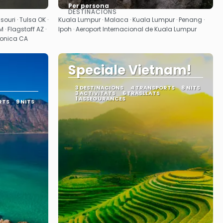
Per persona
DESTINACIONS
Veure
ssouri · Tulsa OK ·
Kuala Lumpur · Malaca · Kuala Lumpur · Penang ·
 · Flagstaff AZ ·
Ipoh · Aeroport Internacional de Kuala Lumpur
Monica CA
Speciale Vietnam!
3 DESTINACIONS
4 TRANSPORTS
8 NITS
3 ACTIVITATS
6 TRASLLATS
1 ASSEGURANCES
RTS
9 NITS