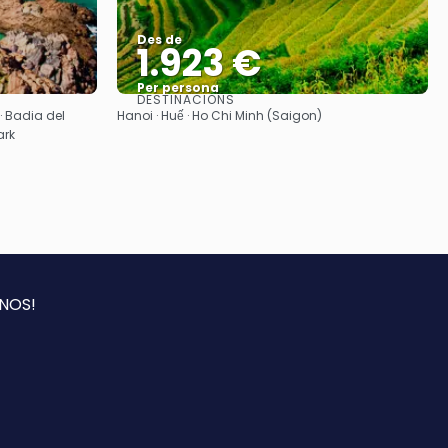
Des de
1.923 €
Per persona
DESTINACIONS
Veure
· Badia del
Hanoi · Huế · Ho Chi Minh (Saigon)
ark
NOS!