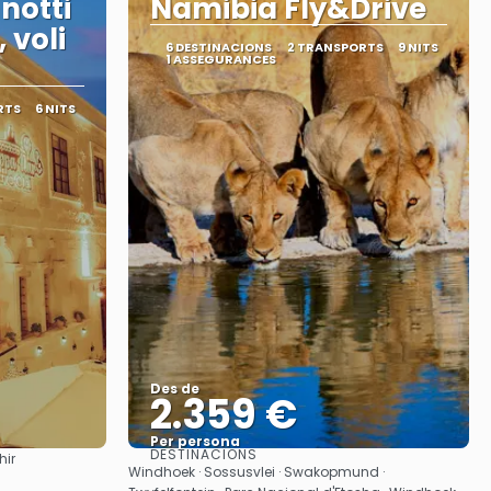
notti
Namibia Fly&Drive
 voli
6 DESTINACIONS
2 TRANSPORTS
9 NITS
1 ASSEGURANCES
RTS
6 NITS
Des de
2.359 €
Per persona
DESTINACIONS
hir
Veure
Windhoek · Sossusvlei · Swakopmund ·