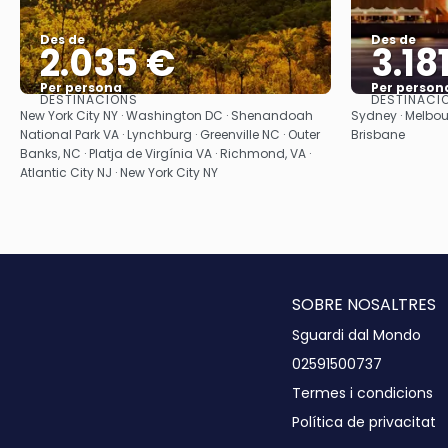
Des de
Des de
2.035 €
3.18
Per persona
Per person
DESTINACIONS
DESTINACI
Veure
New York City NY · Washington DC · Shenandoah
Sydney · Melbour
National Park VA · Lynchburg · Greenville NC · Outer
Brisbane
Banks, NC · Platja de Virgínia VA · Richmond, VA ·
Atlantic City NJ · New York City NY
SOBRE NOSALTRES
Sguardi dal Mondo
02591500737
Termes i condicions
Política de privacitat