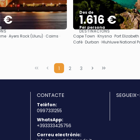
Des de
1 €
1.616 €
a
Per persona
ONS
DESTINACIONS
Veure
Veure
ne · Ayers Rock (Uluru) · Cairns ·
Cape Town · Knysna · Port Elizabeth 
Cafè · Durban · Hluhluwe National P
1
2
3
CONTACTE
SEGUEIX-
Telèfon:
0997331255
WhatsApp:
+393333425756
Correu electrònic: