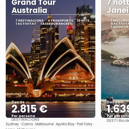
Grand Tour
7 nott
Australia
Janei
7 DESTINACIONS
4 TRANSPORTS
10 NITS
1 DESTINA
1 ACTIVITAT
1 ASSEGURANCES
5 ACTIVIT
1 ASSEGU
Des de
Des de
2.815 €
1.63
Per persona
Per person
DESTINACIONS
DESTÍ:
Rio d
Veure
Sydney · Cairns · Melbourne · Apollo Bay · Port Fairy ·