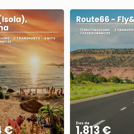
(Isola),
Route66 - Fly
na
11 DESTINACIONS
2 TRANSPO
1 ASSEGURANCES
CIONS
2 TRANSPORTS
4 NITS
RANCES
Des de
4 €
1.813 €