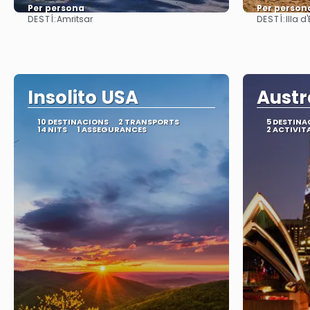
Per persona
Per person
DESTÍ:
DESTÍ:
Amritsar
Illa d
Veure
Insolito USA
Austr
10 DESTINACIONS
2 TRANSPORTS
5 DESTINA
14 NITS
1 ASSEGURANCES
2 ACTIVIT