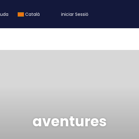
juda
Català
iniciar Sessió
aventures