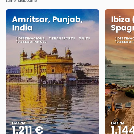
Lorne · Melbourne
Amritsar, Punjab,
Ibiza 
India
Spag
1 DESTINACIONS
2 TRANSPORTS
3 NITS
1 DESTINA
1 ASSEGURANCES
1 ASSEGU
Des de
Des de
1.211 €
1.14