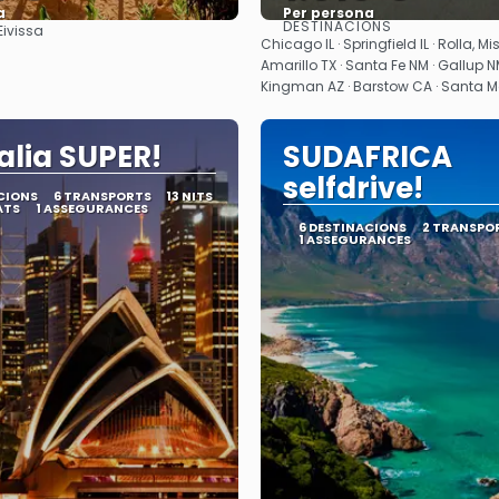
a
Per persona
DESTINACIONS
'Eivissa
Veure
Veure
Chicago IL · Springfield IL · Rolla, Mi
Amarillo TX · Santa Fe NM · Gallup NM
Kingman AZ · Barstow CA · Santa 
alia SUPER!
SUDAFRICA
selfdrive!
CIONS
6 TRANSPORTS
13 NITS
ATS
1 ASSEGURANCES
6 DESTINACIONS
2 TRANSPO
1 ASSEGURANCES