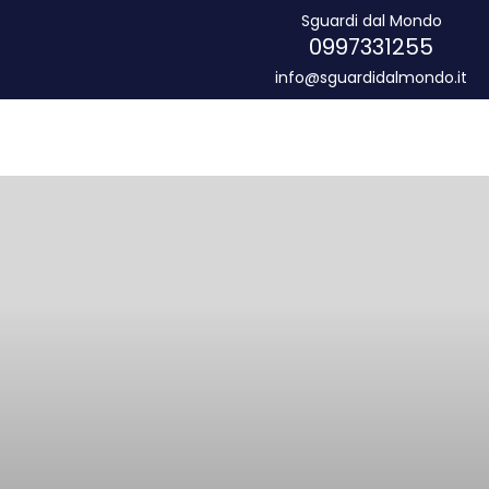
Sguardi dal Mondo
0997331255
info@sguardidalmondo.it