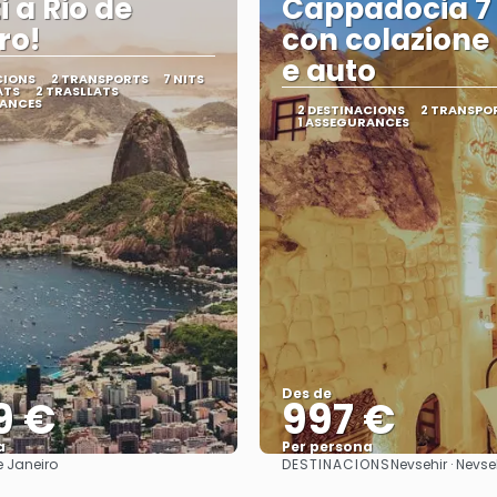
i a Rio de
Cappadocia 7 
ro!
con colazione ,
e auto
CIONS
2 TRANSPORTS
7 NITS
ATS
2 TRASLLATS
RANCES
2 DESTINACIONS
2 TRANSPO
1 ASSEGURANCES
Des de
9 €
997 €
a
Per persona
DESTINACIONS
e Janeiro
Nevsehir · Nevse
Veure
Veure