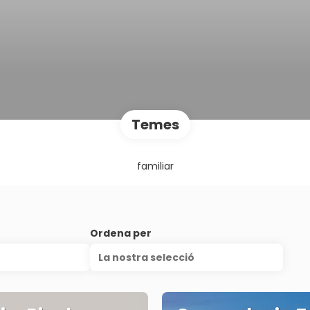
Temes
familiar
Ordena per
La nostra selecció