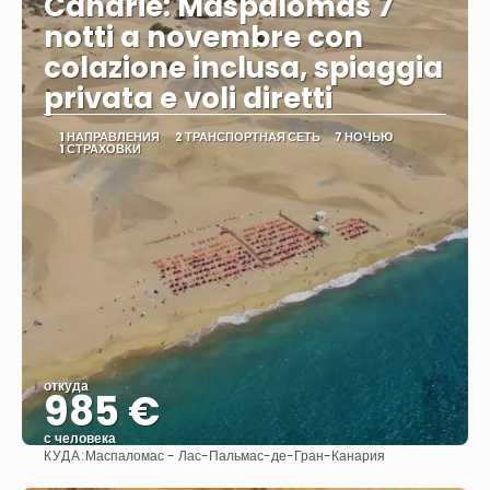
Canarie: Maspalomas 7
notti a novembre con
colazione inclusa, spiaggia
privata e voli diretti
1 НАПРАВЛЕНИЯ
2 ТРАНСПОРТНАЯ СЕТЬ
7 НОЧЬЮ
1 СТРАХОВКИ
откуда
985 €
с человека
КУДА:
Маспаломас - Лас-Пальмас-де-Гран-Канария
Видеть