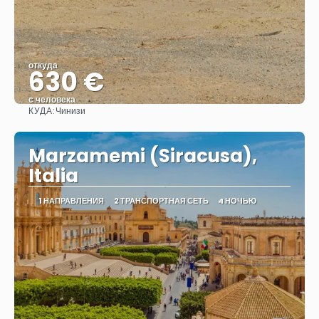
откуда
630 €
с человека
КУДА:
Чинизи
Видеть
Marzamemi (Siracusa),
Italia
1 НАПРАВЛЕНИЯ
2 ТРАНСПОРТНАЯ СЕТЬ
4 НОЧЬЮ