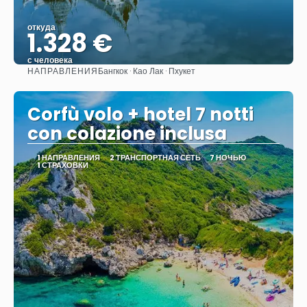
откуда
1.328 €
с человека
НАПРАВЛЕНИЯ
Бангкок · Као Лак · Пхукет
Видеть
Corfù volo + hotel 7 notti
con colazione inclusa
1 НАПРАВЛЕНИЯ
2 ТРАНСПОРТНАЯ СЕТЬ
7 НОЧЬЮ
1 СТРАХОВКИ