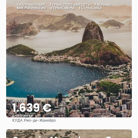
1 НАПРАВЛЕНИЯ
2 ТРАНСПОРТНАЯ СЕТЬ
7 НОЧЬЮ
5 МЕРОПРИЯТИЯ
2 ТРАНСФЕРЫ
1 СТРАХОВКИ
откуда
1.639 €
с человека
КУДА:
Рио-де-Жанейро
Видеть