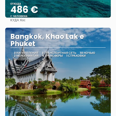
откуда
486 €
с человека
КУДА:
Кос
Видеть
Bangkok, Khao Lak e
Phuket
3 НАПРАВЛЕНИЯ
3 ТРАНСПОРТНАЯ СЕТЬ
10 НОЧЬЮ
2 МЕРОПРИЯТИЯ
5 ТРАНСФЕРЫ
1 СТРАХОВКИ