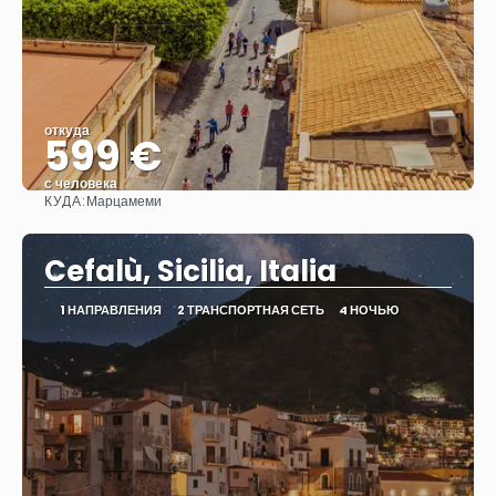
откуда
599 €
с человека
КУДА:
Марцамеми
Видеть
Cefalù, Sicilia, Italia
1 НАПРАВЛЕНИЯ
2 ТРАНСПОРТНАЯ СЕТЬ
4 НОЧЬЮ