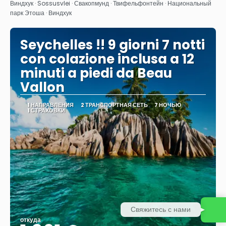
Видеть
Виндхук · Sossusvlei · Свакопмунд · Твифельфонтейн · Национальный
парк Этоша · Виндхук
Seychelles !! 9 giorni 7 notti
con colazione inclusa a 12
minuti a piedi da Beau
Vallon
1 НАПРАВЛЕНИЯ
2 ТРАНСПОРТНАЯ СЕТЬ
7 НОЧЬЮ
1 СТРАХОВКИ
Свяжитесь с нами
откуда