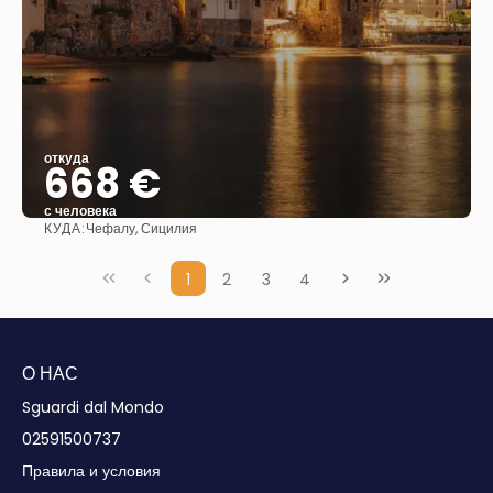
откуда
668 €
с человека
КУДА:
Чефалу, Сицилия
Видеть
1
2
3
4
О НАС
Sguardi dal Mondo
02591500737
Правила и условия