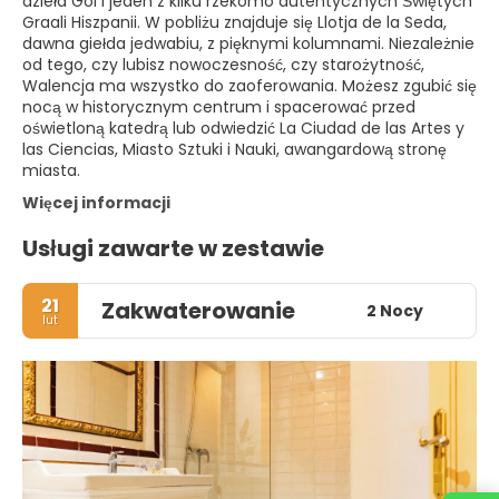
dzieła Goi i jeden z kilku rzekomo autentycznych Świętych
Graali Hiszpanii. W pobliżu znajduje się Llotja de la Seda,
dawna giełda jedwabiu, z pięknymi kolumnami. Niezależnie
od tego, czy lubisz nowoczesność, czy starożytność,
Walencja ma wszystko do zaoferowania. Możesz zgubić się
nocą w historycznym centrum i spacerować przed
oświetloną katedrą lub odwiedzić La Ciudad de las Artes y
las Ciencias, Miasto Sztuki i Nauki, awangardową stronę
miasta.
Więcej informacji
Usługi zawarte w zestawie
21
Zakwaterowanie
2 Nocy
lut