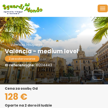
Valencia, Hiszpania
Valencia - medium level
Zakwaterowanie
ID referencyjne:
18204443
Cena za osobę Od
128 €
Oparte na 2 dorośli ludzie