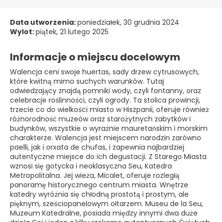
Data utworzenia:
poniedziałek, 30 grudnia 2024
Wylot:
piątek, 21 lutego 2025
Informacje o miejscu docelowym
Walencja ceni swoje huertas, sady drzew cytrusowych,
które kwitną mimo suchych warunków. Tutaj
odwiedzający znajdą pomniki wody, czyli fontanny, oraz
celebracje roślinności, czyli ogrody. Ta stolica prowincji,
trzecie co do wielkości miasto w Hiszpanii, oferuje również
różnorodność muzeów oraz starożytnych zabytków i
budynków, wszystkie o wyraźnie mauretańskim i morskim
charakterze. Walencja jest miejscem narodzin zarówno
paelli, jak i orxata de chufas, i zapewnia najbardziej
autentyczne miejsce do ich degustacji. Z Starego Miasta
wznosi się gotycka i neoklasyczna Seu, Katedra
Metropolitalna. Jej wieża, Micalet, oferuje rozległą
panoramę historycznego centrum miasta. Wnętrze
katedry wyróżnia się chłodną prostotą i prostym, ale
pięknym, sześciopanelowym ołtarzem. Museu de la Seu,
Muzeum Katedralne, posiada między innymi dwa duże