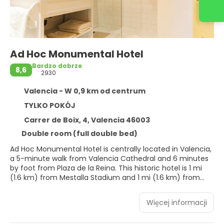
Skontaktuj się z nami
Ad Hoc Monumental Hotel
Bardzo dobrze
8,6
2930
Valencia - W 0,9 km od centrum
TYLKO POKÓJ
Carrer de Boix, 4, Valencia 46003
Double room (full double bed)
Ad Hoc Monumental Hotel is centrally located in Valencia,
a 5-minute walk from Valencia Cathedral and 6 minutes
by foot from Plaza de la Reina. This historic hotel is 1 mi
(1.6 km) from Mestalla Stadium and 1 mi (1.6 km) from
University of Valencia.
Więcej informacji
Take advantage of recreation opportunities such as
bicycles to rent, or other amenities including