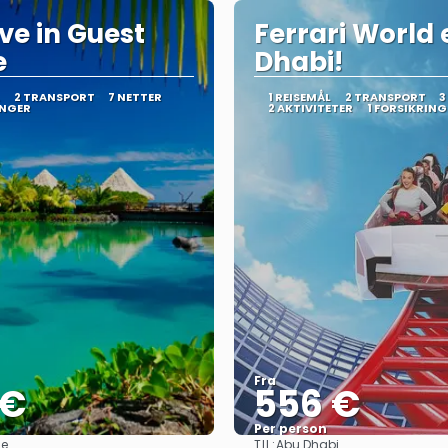
ve in Guest
Ferrari World 
e
Dhabi!
2 TRANSPORT
7 NETTER
1 REISEMÅL
2 TRANSPORT
3
INGER
2 AKTIVITETER
1 FORSIKRING
Fra
 €
556 €
Per person
TIL:
ne
Abu Dhabi