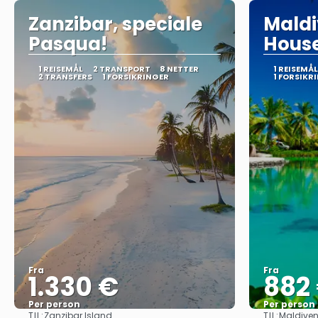
Zanzibar, speciale
Maldi
Pasqua!
Hous
1 REISEMÅL
2 TRANSPORT
8 NETTER
1 REISEMÅL
2 TRANSFERS
1 FORSIKRINGER
1 FORSIKR
Fra
Fra
1.330 €
882
Per person
Per person
TIL:
TIL:
Zanzibar Island
Maldive