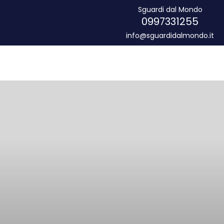
Sguardi dal Mondo
0997331255
info@sguardidalmondo.it