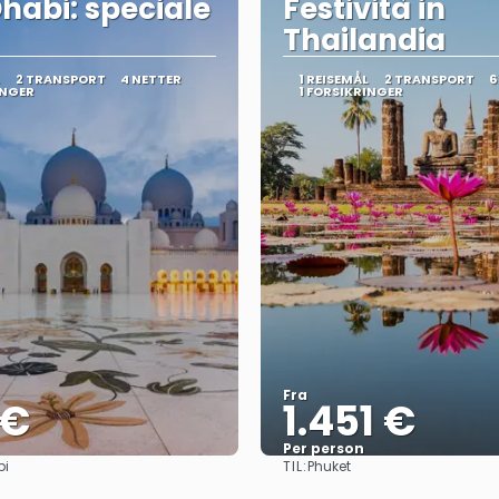
habi: speciale
Festività in
Thailandia
2 TRANSPORT
4 NETTER
1 REISEMÅL
2 TRANSPORT
6
INGER
1 FORSIKRINGER
Fra
 €
1.451 €
Per person
TIL:
bi
Phuket
Se
Se