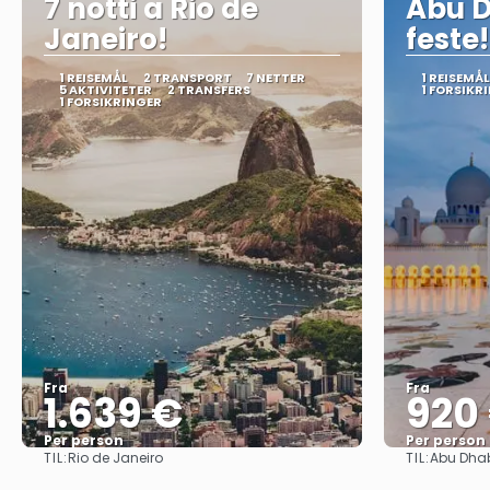
7 notti a Rio de
Abu D
Janeiro!
feste!
1 REISEMÅL
2 TRANSPORT
7 NETTER
1 REISEMÅL
5 AKTIVITETER
2 TRANSFERS
1 FORSIKR
1 FORSIKRINGER
Fra
Fra
1.639 €
920
Per person
Per person
TIL:
TIL:
Rio de Janeiro
Abu Dha
Se