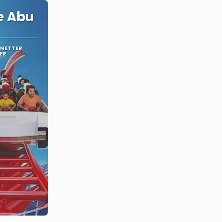
e Abu
 NETTER
ER