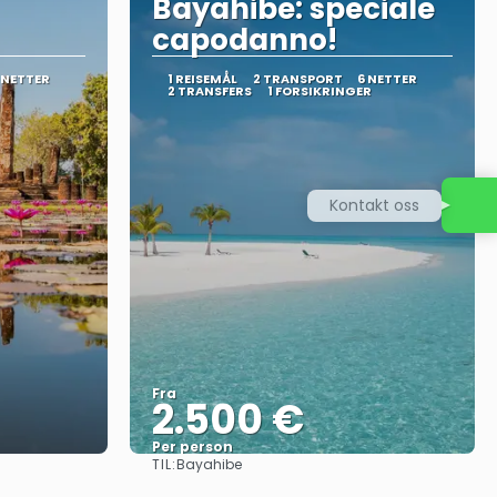
Bayahibe: speciale
capodanno!
 NETTER
1 REISEMÅL
2 TRANSPORT
6 NETTER
2 TRANSFERS
1 FORSIKRINGER
Kontakt oss
Fra
2.500 €
Per person
TIL:
Bayahibe
Se