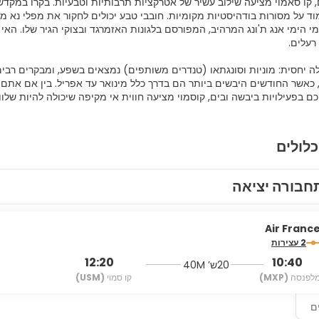
 קו סאמוי מציעה שילוב עשיר של אטרקציות תרבותיות וטבעיות. בקרו במקדש
ד על מסורות בודהיסטיות מקומיות. חובבי טבע יכולים לחקור את מפלי נא מואנ
י הימי אנג ת'ונג המרהיב, המפורסם בלגונות האזמרגד ובצוקי הגיר שלו. האי 
ה יחסית: מוניות וסונגתאו (טנדרים משותפים) נמצאים בשפע, ומבקרים רבים
 כאשר החודשים היבשים ביותר הם בדרך כלל מינואר עד אפריל. בין אם אתם 
ם בפעילויות ביבשה ובים, קוסמוי מציעה חווית אי מקיפה שיכולה להיות שלווה
כלולים
חבורה יציאה
Air Franc
2 עצירות
12:20
10:40
20ש’ 40M
לפנסה
(MXP)
קו סמוי
(USM)
ם