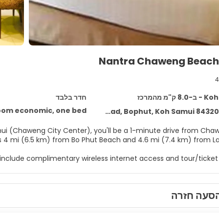
Nantra Chaweng Beach
4
ק"מ מהמרכז
חדר בלבד
oom economic, one bed
ui (Chaweng City Center), you'll be a 1-minute drive from Ch
om Fisherman's Village. This hotel is 4 mi (6.5 km) from Bo Phut Beach and 4.6 mi (7.4 km) f
nclude complimentary wireless internet access and tour/ticket 
ring minibars. Complimentary wireless internet access is availa
plimentary toiletries and bidets. Conveniences include phones,
סעה חזרה
safes
At Nantra Chaweng Beach, Samui, enjoy a satisfying meal at the 