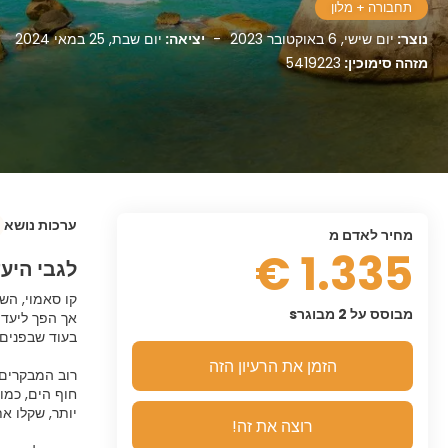
תחבורה + מלון
נוצר:
יום שישי, 6 באוקטובר 2023
-
יציאה:
יום שבת, 25 במאי 2024
מזהה סימוכין:
5419223
ערכות נושא
מחיר לאדם מ
1.335 €
לגבי היע
קו סאמוי, השו
מבוסס על 2 מבוגרs
אך הפך ליעד 
הזמן את הרעיון הזה
רוב המבקרים 
חוף הים, כמו
רוצה את זה!