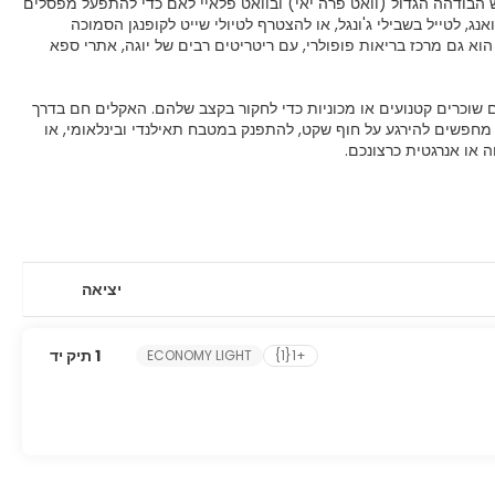
 הבודהה הגדול (וואט פרה יאי) ובוואט פלאיי לאם כדי להתפעל מפסלים
ג, לטייל בשבילי ג'ונגל, או להצטרף לטיולי שייט לקופנגן הסמוכה
הוא גם מרכז בריאות פופולרי, עם ריטריטים רבים של יוגה, אתרי ספא
 שוכרים קטנועים או מכוניות כדי לחקור בקצב שלהם. האקלים חם בדרך
מחפשים להירגע על חוף שקט, להתפנק במטבח תאילנדי ובינלאומי, או
 או אנרגטית כרצונכם.
יציאה
1 תיק יד
ECONOMY LIGHT
+1{1}