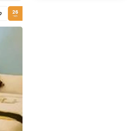
26
ל
מאי