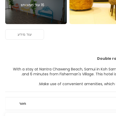
16 עוד תמונותs
עוד מידע
Double r
With a stay at Nantra Chaweng Beach, Samui in Koh Sam
and 6 minutes fr
Make use of convenient amenities, which i
Make yourself at home in one of the 50 guestrooms featu
you connected. Private bathrooms with showers feature com
חזור