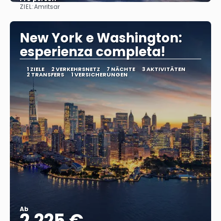
ZIEL:
Amritsar
Sehen
New York e Washington:
esperienza completa!
1 ZIELE
2 VERKEHRSNETZ
7 NÄCHTE
3 AKTIVITÄTEN
2 TRANSFERS
1 VERSICHERUNGEN
Ab
2.225 €