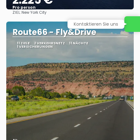
Pro person
ZIEL:
New York City
Sehen
Kontaktieren Sie uns
Route66 - Fly&Drive
11 ZIELE
2 VERKEHRSNETZ
11 NÄCHTE
1 VERSICHERUNGEN