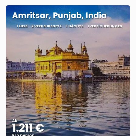
Amritsar, Punjab, India
1 ZIELE
2 VERKEHRSNETZ
3 NÄCHTE
1 VERSICHERUNGEN
Ab
1.211 €
Pro person