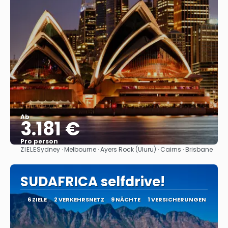
Ab
3.181 €
Pro person
ZIELE
Sydney · Melbourne · Ayers Rock (Uluru) · Cairns · Brisbane
Sehen
SUDAFRICA selfdrive!
6 ZIELE
2 VERKEHRSNETZ
9 NÄCHTE
1 VERSICHERUNGEN