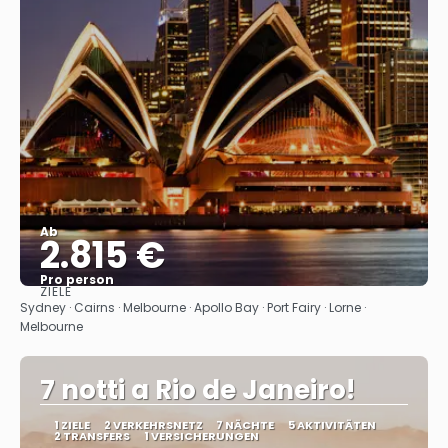
Ab
2.815 €
Pro person
ZIELE
Sehen
Sydney · Cairns · Melbourne · Apollo Bay · Port Fairy · Lorne ·
Melbourne
7 notti a Rio de Janeiro!
1 ZIELE
2 VERKEHRSNETZ
7 NÄCHTE
5 AKTIVITÄTEN
2 TRANSFERS
1 VERSICHERUNGEN