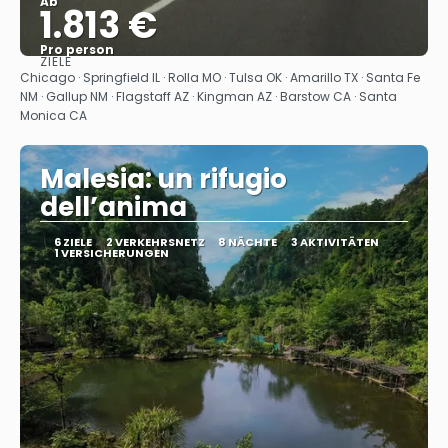
Ab
1.813 €
Pro person
ZIELE
Sehen
Chicago · Springfield IL · Rolla MO · Tulsa OK · Amarillo TX · Santa Fe
NM · Gallup NM · Flagstaff AZ · Kingman AZ · Barstow CA · Santa
Monica CA
Malesia: un rifugio
dell’anima
6 ZIELE
2 VERKEHRSNETZ
8 NÄCHTE
3 AKTIVITÄTEN
1 VERSICHERUNGEN