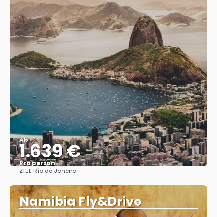
Ab
1.639 €
Pro person
ZIEL:
Río de Janeiro
Sehen
Namibia Fly&Drive