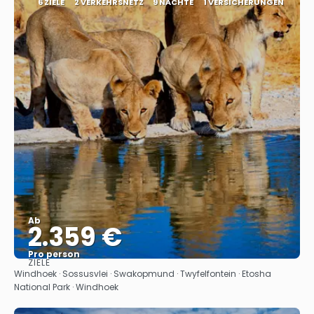
6 ZIELE
2 VERKEHRSNETZ
9 NÄCHTE
1 VERSICHERUNGEN
Ab
2.359 €
Pro person
ZIELE
Sehen
Windhoek · Sossusvlei · Swakopmund · Twyfelfontein · Etosha
National Park · Windhoek