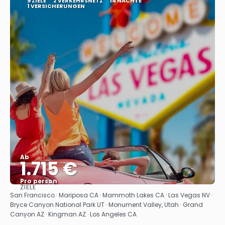
9 ZIELE
2 VERKEHRSNETZ
14 NÄCHTE
1 VERSICHERUNGEN
Ab
1.715 €
Pro person
ZIELE
Sehen
San Francisco · Mariposa CA · Mammoth Lakes CA · Las Vegas NV ·
Bryce Canyon National Park UT · Monument Valley, Utah · Grand
Canyon AZ · Kingman AZ · Los Angeles CA