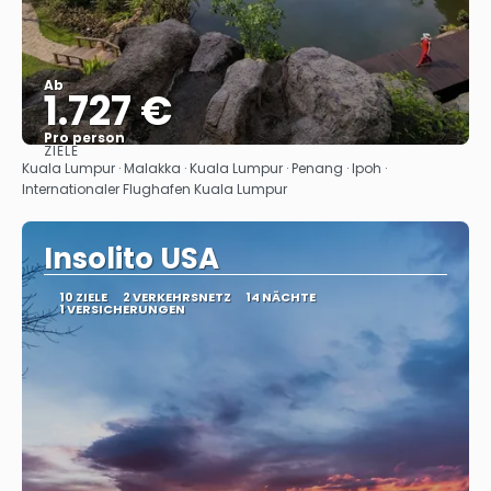
Ab
1.727 €
Pro person
ZIELE
Sehen
Kuala Lumpur · Malakka · Kuala Lumpur · Penang · Ipoh ·
Internationaler Flughafen Kuala Lumpur
Insolito USA
10 ZIELE
2 VERKEHRSNETZ
14 NÄCHTE
1 VERSICHERUNGEN