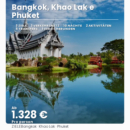
Bangkok, Khao Lak e
Phuket
3 ZIELE
3 VERKEHRSNETZ
10 NÄCHTE
2 AKTIVITÄTEN
5 TRANSFERS
1 VERSICHERUNGEN
Ab
1.328 €
Pro person
ZIELE
Bangkok · Khao Lak · Phuket
Sehen