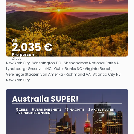
Ab
2.035 €
Pro person
ZIELE
Sehen
New York City · Washington DC · Shenandoah National Park VA ·
Lynchburg · Greenville NC · Outer Banks NC · Virginia Beach,
Vereinigte Staaten von Amerika · Richmond VA · Atlantic City NJ ·
New York City
Australia SUPER!
5 ZIELE
6 VERKEHRSNETZ
13 NÄCHTE
2 AKTIVITÄTEN
1 VERSICHERUNGEN