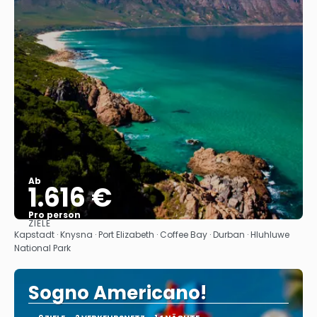
Ab
1.616 €
Pro person
ZIELE
Sehen
Kapstadt · Knysna · Port Elizabeth · Coffee Bay · Durban · Hluhluwe
National Park
Sogno Americano!